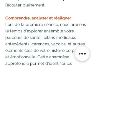
l’écouter pleinement.
Comprendre, analyser et réaligner
Lors de la première séance, nous prenons 
le temps d’explorer ensemble votre 
parcours de santé : bilans médicaux, 
antécédents, carences, vaccins, et autres 
éléments clés de votre histoire corporelle 
et émotionnelle. Cette anamnèse 
approfondie permet d’identifier les 
déclencheurs de vos troubles, souvent 
cachés sous des couches de 
déséquilibres énergétiques ou digestifs.
Total Reset agit directement sur l’axe 
intestin-cerveau, rétablissant l’équilibre 
entre ces deux centres clés de votre bien-
être. Il ne s’agit pas de masquer les 
symptômes, mais de les comprendre et 
de les réaligner énergétiquement pour 