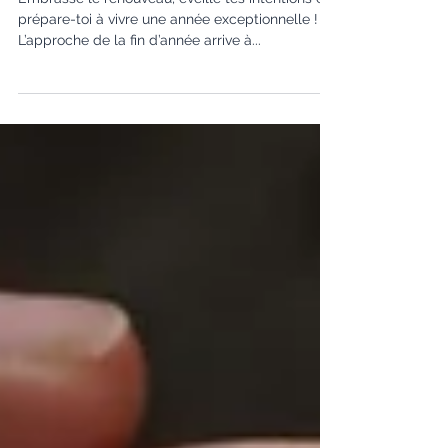
3ème dimanche de l’Avent, 17.12.23
Embrasse le renouveau, éveille tes intentions et
prépare-toi à vivre une année exceptionnelle !
L’approche de la fin d’année arrive à...