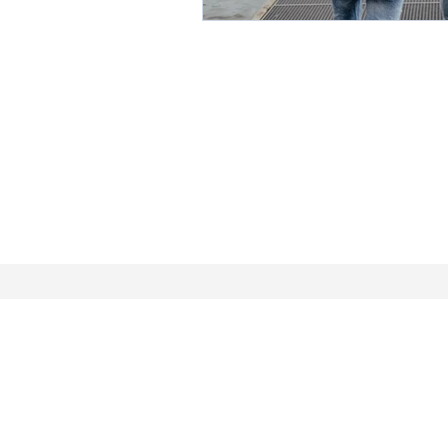
MARLÈNE PERRAUDI
Kinésiologue
Martigny,
RME-APT
avec
Certificat de Branche OrTra
Praticienne Méthode
Total RESET
Praticienne en
Fleurs de Bach
Politique de confidentialité