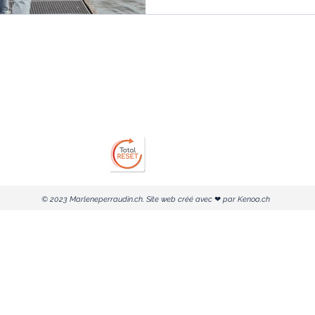
Rue de la Poste 12
N
N
1920 Martigny
 TC
Google Maps
© 2023 Marleneperraudin.ch. Site web créé avec
❤
par
Kenoa.ch